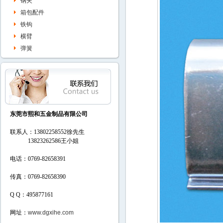
钢夹
箱包配件
铁钩
横臂
弹簧
东莞市熙和五金制品有限公司
联系人：13802258552徐先生
13823262586
王小姐
电话：0769-82658391
传真：0769-82658390
Q Q：495877161
网址：
www.dgxihe.com