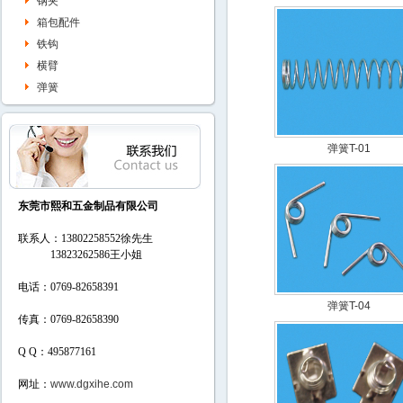
钢夹
箱包配件
铁钩
横臂
弹簧
弹簧T-01
东莞市熙和五金制品有限公司
联系人：13802258552徐先生
13823262586
王小姐
电话：0769-82658391
弹簧T-04
传真：0769-82658390
Q Q：495877161
网址：
www.dgxihe.com