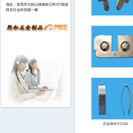
地址：东莞市大岭山镇矮岭冚村107国道
段百仕达科技园一楼
衣架钢夹PS168